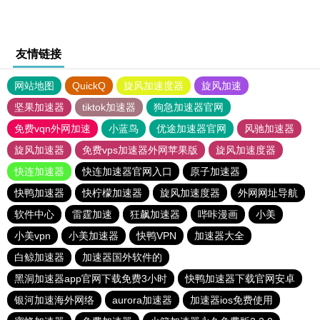
友情链接
网站地图
QuickQ
旋风加速度器
旋风加速
坚果加速器
tiktok加速器
狗急加速器官网
免费vqn外网加速
小蓝鸟
优途加速器官网
风驰加速器
旋风加速器
免费vps加速器外网苹果版
旋风加速度器
快连加速器
快连加速器官网入口
原子加速器
快鸭加速器
快柠檬加速器
旋风加速度器
外网网址导航
软件中心
雷霆加速
狂飙加速器
哔咔漫画
小美
小美vpn
小美加速器
快鸭VPN
加速器大全
白鲸加速器
加速器国外软件的
黑洞加速器app官网下载免费3小时
快鸭加速器下载官网安卓
银河加速海外网络
aurora加速器
加速器ios免费使用