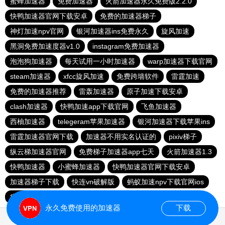
蜜蜂加速器
免费加速器
火箭加速器永久免费版2.2.0
快鸭加速器官网下载安卓
免费的加速器梯子
神灯加速npv官网
银河加速器ins免费永久
旋风加速
黑洞免费加速度器v1.0
instagram免费加速器
泡泡狗加速器
每天试用一小时加速器
warp加速器下载官网
steam加速器
xfcc旋风加速
免费跨墙软件
雷霆加速
免费的加速器推荐
雷轰加速器
原子加速下载安卓
clash加速器
快鸭加速app下载官网
飞鱼加速器
西柚加速器
telegeram苹果加速器
银河加速器下载苹果ins
雷霆加速器官网下载
加速器不用实名认证的
pixiv梯子
纵云梯加速器官网
免费梯子加速器app七天
火箭加速器1.3
快鸭加速器
小蜜蜂加速器
快鸭加速器官网下载安卓
加速器梯子下载
快连vn破解版
蚂蚁加速npv下载官网ios
疾风加速器
instagram 免费加速器
永久免费使用的加速器
下载