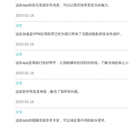
这款app的音乐资源非常优质，可以让我尽情享受音乐的魅力。
2025-01-16
游客
这款加速器VPM应用程序已经为我们带来了无限的隐私和安全性保护。
2025-01-16
游客
这款app是我旅行的好帮手，让我能够轻松找到目的地，了解当地的风土人
2025-01-16
游客
这款软件简直是神器，解决了我所有问题。
2025-01-16
游客
这款app的视频资源非常丰富，可以满足我不同的娱乐需求。