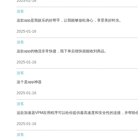
2025-01-16
游客
这款app是我娱乐的好帮手，让我能够放松身心，享受美好时光。
2025-01-16
游客
这款app的物流非常快捷，我下单后很快就能收到商品。
2025-01-16
游客
这个是app神器
2025-01-16
游客
这款加速器VPM应用程序可以给你提供最高速度和安全性的连接，并帮助
2025-01-16
游客