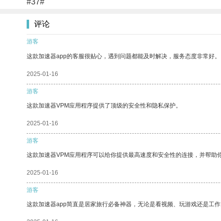
#37#
评论
游客
这款加速器app的客服很贴心，遇到问题都能及时解决，服务态度非常好。
2025-01-16
游客
这款加速器VPM应用程序提供了顶级的安全性和隐私保护。
2025-01-16
游客
这款加速器VPM应用程序可以给你提供最高速度和安全性的连接，并帮助
2025-01-16
游客
这款加速器app简直是居家旅行必备神器，无论是看视频、玩游戏还是工