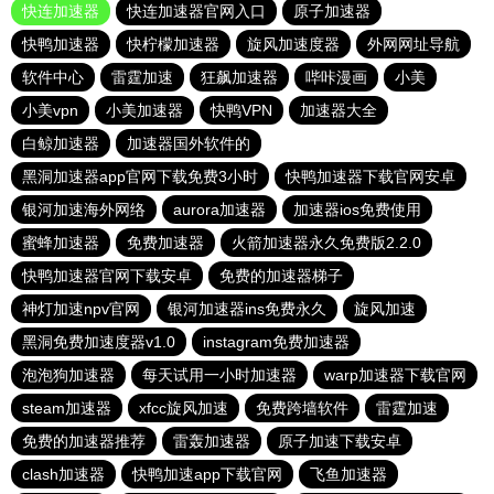
快连加速器
快连加速器官网入口
原子加速器
快鸭加速器
快柠檬加速器
旋风加速度器
外网网址导航
软件中心
雷霆加速
狂飙加速器
哔咔漫画
小美
小美vpn
小美加速器
快鸭VPN
加速器大全
白鲸加速器
加速器国外软件的
黑洞加速器app官网下载免费3小时
快鸭加速器下载官网安卓
银河加速海外网络
aurora加速器
加速器ios免费使用
蜜蜂加速器
免费加速器
火箭加速器永久免费版2.2.0
快鸭加速器官网下载安卓
免费的加速器梯子
神灯加速npv官网
银河加速器ins免费永久
旋风加速
黑洞免费加速度器v1.0
instagram免费加速器
泡泡狗加速器
每天试用一小时加速器
warp加速器下载官网
steam加速器
xfcc旋风加速
免费跨墙软件
雷霆加速
免费的加速器推荐
雷轰加速器
原子加速下载安卓
clash加速器
快鸭加速app下载官网
飞鱼加速器