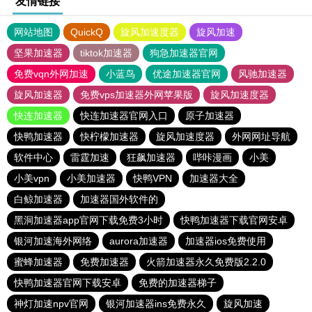
友情链接
网站地图
QuickQ
旋风加速度器
旋风加速
坚果加速器
tiktok加速器
狗急加速器官网
免费vqn外网加速
小蓝鸟
优途加速器官网
风驰加速器
旋风加速器
免费vps加速器外网苹果版
旋风加速度器
快连加速器
快连加速器官网入口
原子加速器
快鸭加速器
快柠檬加速器
旋风加速度器
外网网址导航
软件中心
雷霆加速
狂飙加速器
哔咔漫画
小美
小美vpn
小美加速器
快鸭VPN
加速器大全
白鲸加速器
加速器国外软件的
黑洞加速器app官网下载免费3小时
快鸭加速器下载官网安卓
银河加速海外网络
aurora加速器
加速器ios免费使用
蜜蜂加速器
免费加速器
火箭加速器永久免费版2.2.0
快鸭加速器官网下载安卓
免费的加速器梯子
神灯加速npv官网
银河加速器ins免费永久
旋风加速